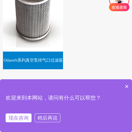
Odasorb系列真空泵排气口过滤器
×
共 1
欢迎来到本网站，请问有什么可以帮您？
现在咨询
稍后再说
SR
应用
一键拨号
资讯
支持