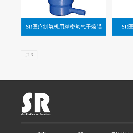
SR医疗制氧机用精密氧气干燥膜
SR
共 3