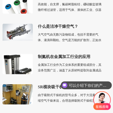
高效能，自支撑，氟碳树脂粘结，硼硅酸盐玻璃
微纤维过滤管，适用于气体、液体的工业、仪器
等应用场景。可以用在高压、低压、真空条件
下，温度可达150度（302℉）。液体过滤效率为
什么是洁净干燥空气？
98%时的过滤精度为0.3微米~25微米。0.3微米条
件空气和气体的过滤效率为99.9998%~95%；提
大气空气由无数污染物组成，包括不需要的气
示要更换滤芯的压差为400mbar（6psi），工作
体、液滴和颗粒。空气是万能的扩散剂，正如水
温度-40℃~150℃（-40℉~302℉）。型号如下
是 万能的溶剂。本质上，所有足够小、能够悬
浮的气体、蒸汽和气溶胶最终都会进入大气。大
制氮机在金属加工行业的应用
气会 输送这些夹带的成分，而且常常是长距离
输送，直到它们返回地球生态系统
金属加工行业作为工业体系的重要组成部分，其
业务范围广泛，涵盖了从原材料提取到金属成品
的整个生产流程。
可以介绍下你们的产品么
SR模块吸干机
你们是怎么收费的呢
由于吸附式干燥机的型号众多，对于大流量的压
缩空气干燥来说，合理选择吸附式干燥机型号是
非常重要的。选用吸附式干燥机，达到可靠的露
点和功能，需要考虑以下几个因素：