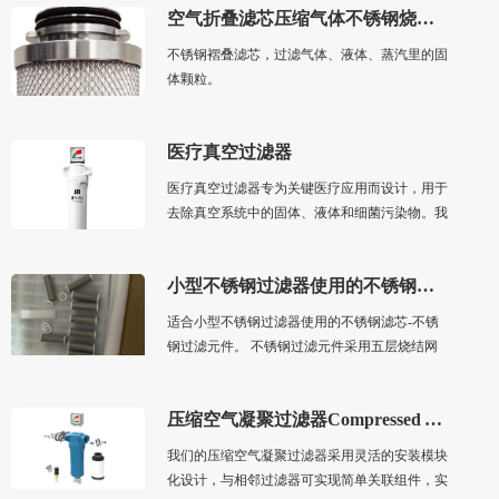
空气折叠滤芯压缩气体不锈钢烧结毡滤芯，液体气体蒸汽过滤
不锈钢褶叠滤芯，过滤气体、液体、蒸汽里的固
体颗粒。
医疗真空过滤器
医疗真空过滤器专为关键医疗应用而设计，用于
去除真空系统中的固体、液体和细菌污染物。我
们保证提供安全可靠的产品，深受全球医院信
赖。
小型不锈钢过滤器使用的不锈钢过滤元件
适合小型不锈钢过滤器使用的不锈钢滤芯-不锈
钢过滤元件。 不锈钢过滤元件采用五层烧结网
集成滤芯，适合于从气体里过滤固体和液体的污
染物，也适合从液体里过滤固体杂质。耐腐蚀，
压缩空气凝聚过滤器Compressed Air Coalescing Filters
耐高压差。过滤精度从5μm~100μm。配合PTFE
垫片使用，耐高温。可反复冲洗使用。
我们的压缩空气凝聚过滤器采用灵活的安装模块
化设计，与相邻过滤器可实现简单关联组件，实