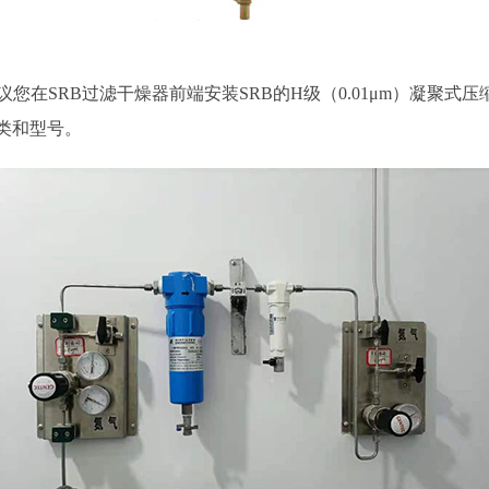
您在SRB过滤干燥器前端安装SRB的H级（0.01μm）凝聚
类和型号。