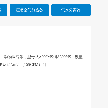
器
压缩空气加热器
气水分离器
物医院等，型号从A003MS到A300MS，覆盖
25Nm³/h（15SCFM）到